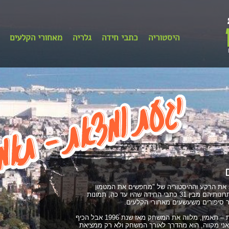
היסטוריה
כתבי חידה
גלריה
מאחורי הקלעים
 את הרקע וההיסטוריה של "מחפשים את המטמון
בחיפה", כמה כתבי חידה ופתרונותיהם מבין 31 כתבי החידה שהיו עד כה, תמונות
סיפורים משעשעים מאחורי הקלעים.
סיסמת המשחק, יגעת ומצאת – תאמין, מלווה את המשחק מאז שנת 1996 אבל הכיף
ני מקווה, הוא מהדרך לאורך המשחק ולא רק ממציאת