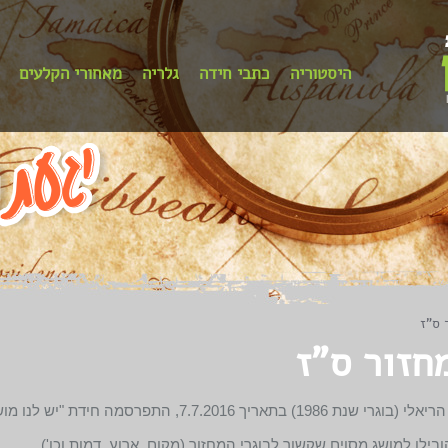
היסטוריה
כתבי חידה
גלריה
מאחורי הקלעים
 ס"ז
חזור ס"ז
7.7., התפרסמה חידת "יש לנו מושג".
בילו למושג מסוים שקשור לבוגרי המחזור (מקום, ארוע, דמות וכו').