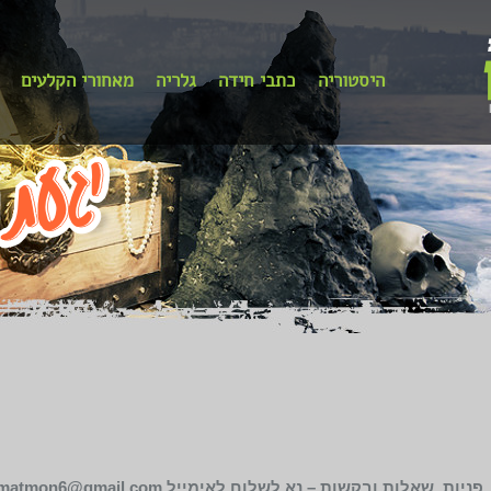
היסטוריה
כתבי חידה
גלריה
מאחורי הקלעים
פניות, שאלות ובקשות – נא לשלוח לאימייל
matmon6@gmail.com